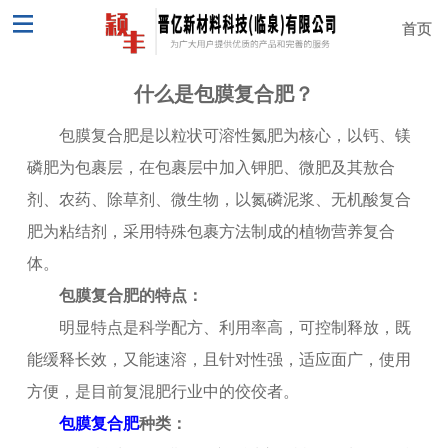

首页
首页
关于我们
什么是包膜复合肥？
包膜复合肥是以粒状可溶性氮肥为核心，以钙、镁
产品中心
磷肥为包裹层，在包裹层中加入钾肥、微肥及其敖合
剂、农药、除草剂、微生物，以氮磷泥浆、无机酸复合
资质荣誉
肥为粘结剂，采用特殊包裹方法制成的植物营养复合
体。
新闻资讯
包膜复合肥的特点：
明显特点是科学配方、利用率高，可控制释放，既
联系我们
能缓释长效，又能速溶，且针对性强，适应面广，使用
方便，是目前复混肥行业中的佼佼者。
区域
包膜复合肥
种类：